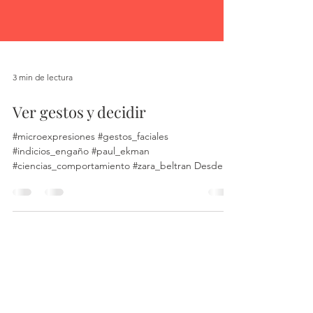
3 min de lectura
Ver gestos y decidir
#microexpresiones #gestos_faciales
#indicios_engaño #paul_ekman
#ciencias_comportamiento #zara_beltran Desde
muy pequeña he tenido mucha...