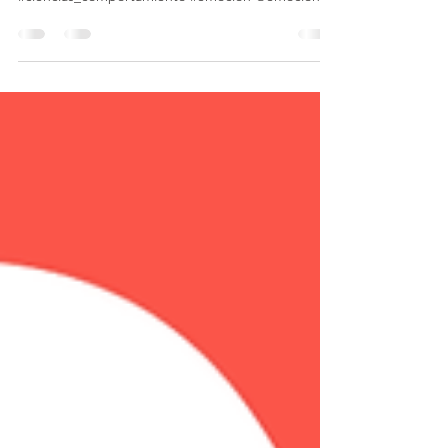
#indicios_engaño #paul_ekman
#ciencias_comportamiento #emocion @emociones
Llevo ya un tiempo formando...