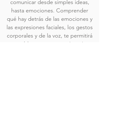
comunicar desde simples ideas,
hasta emociones. Comprender
qué hay detrás de las emociones y
las expresiones faciales, los gestos
corporales y de la voz, te permitirá
establecer una conexión más
profunda con los demás y contigo
mismo.
Más información
Y también