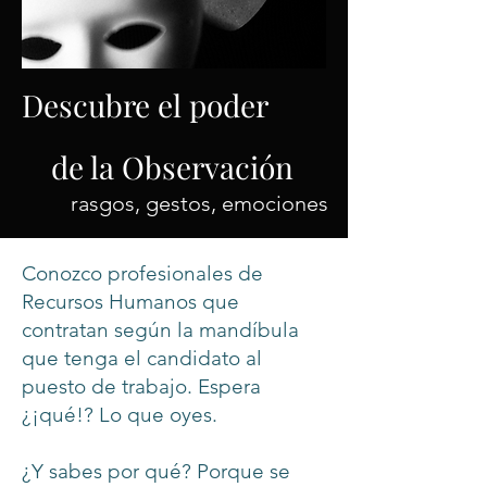
Descubre el poder
de la Observación
rasgos, gestos, emociones
Conozco profesionales de
Recursos Humanos que
contratan según la mandíbula
que tenga el candidato al
puesto de trabajo. Espera
¿¡qué!? Lo que oyes.
¿Y sabes por qué? Porque se